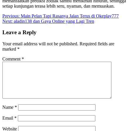
memanfaatkan prediksi zodiak sambil menikmati hiburan, sehingga
setiap kunjungan terasa lebih seru, nyaman, dan memuaskan.
Post
Previous:
Main Pelan Tapi Rasanya Jalan Terus di Okeplay777
Next:
aladin138 dan Gaya Online yang Lagi Tren
navigation
Leave a Reply
Your email address will not be published.
Required fields are
marked
*
Comment
*
Name
*
Email
*
Website