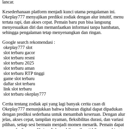
lancar.
Kesederhanaan platform menjadi kunci utama pengalaman ini.
Okeplay777 menyajikan prediksi zodiak dengan alur intuitif, menu
tertata rapi, dan akses cepat. Pemain baru pun bisa langsung
menyesuaikan diri dan memanfaatkan informasi tanpa hambatan,
sehingga pengalaman tetap menyenangkan dan ringan.
Google search rekomendasi :
okeplay777 slot
slot terbaru gacor
slot terbaru resmi
slot terbaru 2025
slot terbaru aman
slot terbaru RTP tinggi
game slot terbaru
daftar slot terbaru
link slot terbaru
slot terbaru okeplay777
Cerita tentang zodiak api yang lagi banyak cerita cuan di
Okeplay777 menunjukkan bahwa hiburan digital dapat dipadukan
dengan prediksi sederhana untuk menambah keseruan. Dengan alur
jelas, akses cepat, tampilan nyaman, fleksibilitas durasi, dan variasi
pilihan, setiap sesi bermain menjadi momen menarik. Pemain dapat