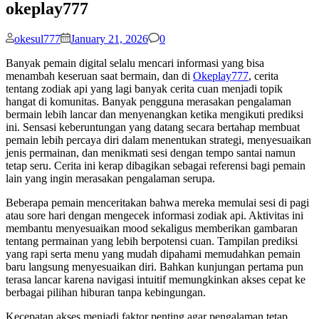
okeplay777
Comments
okesul777
January 21, 2026
0
Banyak pemain digital selalu mencari informasi yang bisa
menambah keseruan saat bermain, dan di
Okeplay777
, cerita
tentang zodiak api yang lagi banyak cerita cuan menjadi topik
hangat di komunitas. Banyak pengguna merasakan pengalaman
bermain lebih lancar dan menyenangkan ketika mengikuti prediksi
ini. Sensasi keberuntungan yang datang secara bertahap membuat
pemain lebih percaya diri dalam menentukan strategi, menyesuaikan
jenis permainan, dan menikmati sesi dengan tempo santai namun
tetap seru. Cerita ini kerap dibagikan sebagai referensi bagi pemain
lain yang ingin merasakan pengalaman serupa.
Beberapa pemain menceritakan bahwa mereka memulai sesi di pagi
atau sore hari dengan mengecek informasi zodiak api. Aktivitas ini
membantu menyesuaikan mood sekaligus memberikan gambaran
tentang permainan yang lebih berpotensi cuan. Tampilan prediksi
yang rapi serta menu yang mudah dipahami memudahkan pemain
baru langsung menyesuaikan diri. Bahkan kunjungan pertama pun
terasa lancar karena navigasi intuitif memungkinkan akses cepat ke
berbagai pilihan hiburan tanpa kebingungan.
Kecepatan akses menjadi faktor penting agar pengalaman tetap