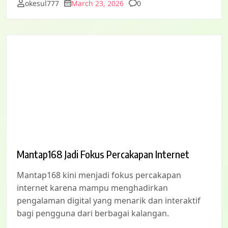
Comments
okesul777
March 23, 2026
0
Mantap168 Jadi Fokus Percakapan Internet
Mantap168 kini menjadi fokus percakapan
internet karena mampu menghadirkan
pengalaman digital yang menarik dan interaktif
bagi pengguna dari berbagai kalangan.