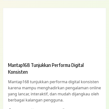
Mantap168 Tunjukkan Performa Digital
Konsisten
Mantap168 tunjukkan performa digital konsisten
karena mampu menghadirkan pengalaman online
yang lancar, interaktif, dan mudah dijangkau oleh
berbagai kalangan pengguna.