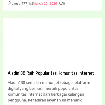
Comments
okesul777
March 20, 2026
0
Aladin138 Raih Popularitas Komunitas Internet
Aladin138 semakin menonjol sebagai platform
digital yang berhasil meraih popularitas
komunitas internet dari berbagai kalangan
pengguna. Kehadiran layanan ini menarik