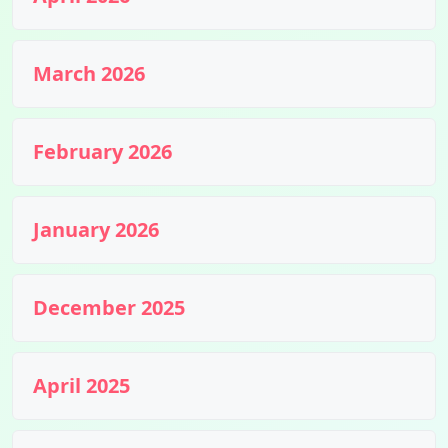
March 2026
February 2026
January 2026
December 2025
April 2025