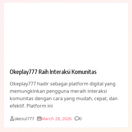
Okeplay777 Raih Interaksi Komunitas
Okeplay777 hadir sebagai platform digital yang
memungkinkan pengguna meraih interaksi
komunitas dengan cara yang mudah, cepat, dan
efektif. Platform ini
Comments
okesul777
March 28, 2026
0