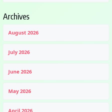
Archives
August 2026
July 2026
June 2026
May 2026
April 2026