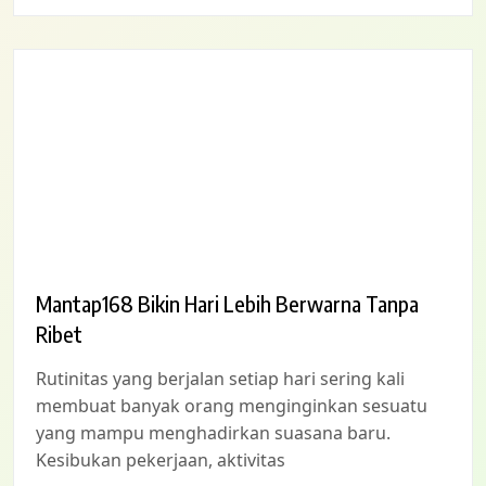
Mantap168 Bikin Hari Lebih Berwarna Tanpa
Ribet
Rutinitas yang berjalan setiap hari sering kali
membuat banyak orang menginginkan sesuatu
yang mampu menghadirkan suasana baru.
Kesibukan pekerjaan, aktivitas