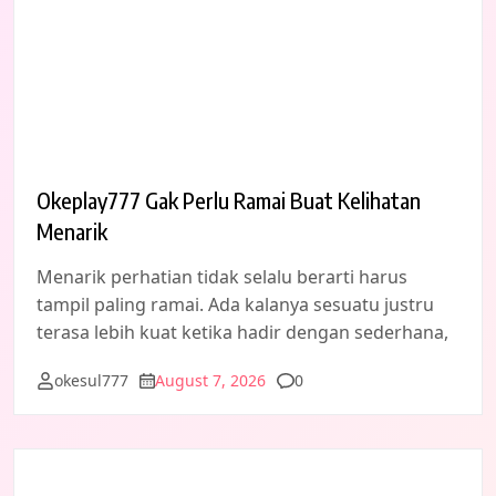
Okeplay777 Gak Perlu Ramai Buat Kelihatan
Menarik
Menarik perhatian tidak selalu berarti harus
tampil paling ramai. Ada kalanya sesuatu justru
terasa lebih kuat ketika hadir dengan sederhana,
Comments
okesul777
August 7, 2026
0