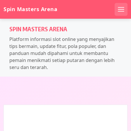
Spin Masters Arena
Men
Skip
SPIN MASTERS ARENA
to
content
Platform informasi slot online yang menyajikan
tips bermain, update fitur, pola populer, dan
panduan mudah dipahami untuk membantu
pemain menikmati setiap putaran dengan lebih
seru dan terarah.