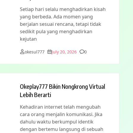
Setiap hari selalu menghadirkan kisah
yang berbeda. Ada momen yang
berjalan sesuai rencana, tetapi tidak
sedikit pula yang menghadirkan
kejutan
Comments
okesul777
July 20, 2026
0
Okeplay777 Bikin Nongkrong Virtual
Lebih Berarti
Kehadiran internet telah mengubah
cara orang menjalin komunikasi. Jika
dahulu waktu berkumpul identik
dengan bertemu langsung di sebuah