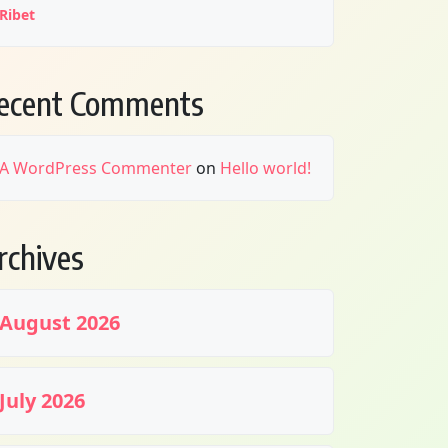
Ribet
ecent Comments
A WordPress Commenter
on
Hello world!
rchives
August 2026
July 2026