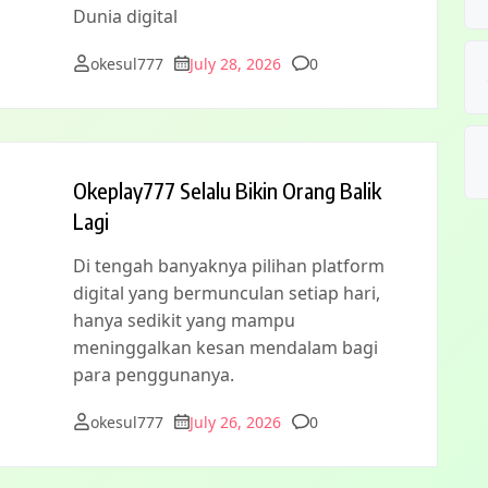
Dunia digital
Comments
okesul777
July 28, 2026
0
Okeplay777 Selalu Bikin Orang Balik
Lagi
Di tengah banyaknya pilihan platform
digital yang bermunculan setiap hari,
hanya sedikit yang mampu
meninggalkan kesan mendalam bagi
para penggunanya.
Comments
okesul777
July 26, 2026
0