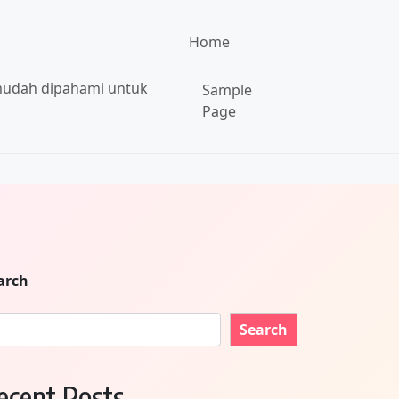
Home
n mudah dipahami untuk
Sample
Page
arch
Search
ecent Posts