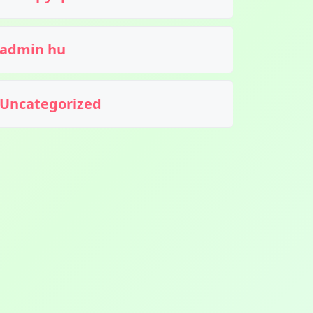
admin hu
Uncategorized