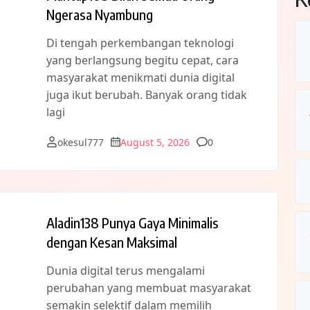
Ngerasa Nyambung
Di tengah perkembangan teknologi
yang berlangsung begitu cepat, cara
masyarakat menikmati dunia digital
juga ikut berubah. Banyak orang tidak
lagi
Comments
okesul777
August 5, 2026
0
Aladin138 Punya Gaya Minimalis
dengan Kesan Maksimal
Dunia digital terus mengalami
perubahan yang membuat masyarakat
semakin selektif dalam memilih