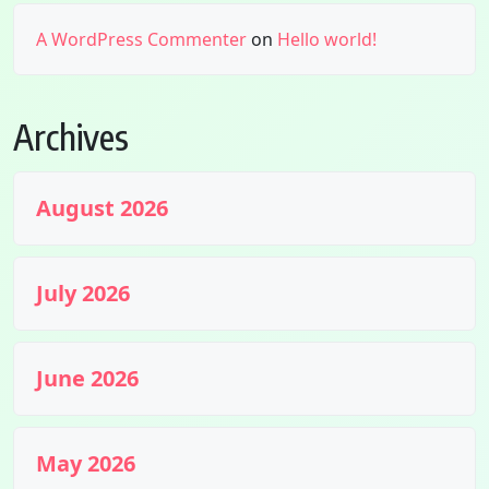
A WordPress Commenter
on
Hello world!
Archives
August 2026
July 2026
June 2026
May 2026