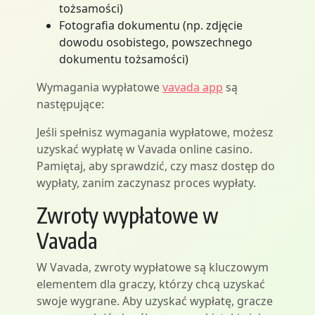
tożsamości)
Fotografia dokumentu (np. zdjęcie
dowodu osobistego, powszechnego
dokumentu tożsamości)
Wymagania wypłatowe
vavada app
są
następujące:
Jeśli spełnisz wymagania wypłatowe, możesz
uzyskać wypłatę w Vavada online casino.
Pamiętaj, aby sprawdzić, czy masz dostęp do
wypłaty, zanim zaczynasz proces wypłaty.
Zwroty wypłatowe w
Vavada
W Vavada, zwroty wypłatowe są kluczowym
elementem dla graczy, którzy chcą uzyskać
swoje wygrane. Aby uzyskać wypłatę, gracze