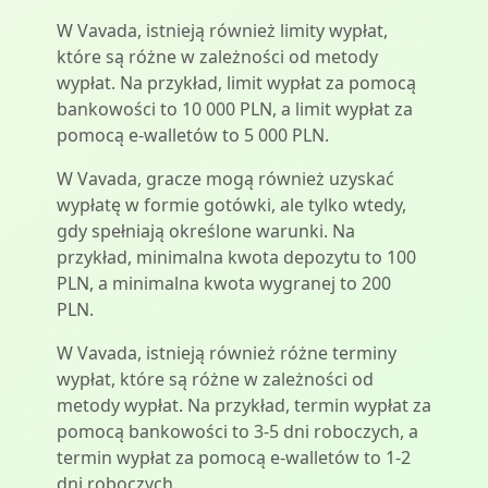
W Vavada, istnieją również limity wypłat,
które są różne w zależności od metody
wypłat. Na przykład, limit wypłat za pomocą
bankowości to 10 000 PLN, a limit wypłat za
pomocą e-walletów to 5 000 PLN.
W Vavada, gracze mogą również uzyskać
wypłatę w formie gotówki, ale tylko wtedy,
gdy spełniają określone warunki. Na
przykład, minimalna kwota depozytu to 100
PLN, a minimalna kwota wygranej to 200
PLN.
W Vavada, istnieją również różne terminy
wypłat, które są różne w zależności od
metody wypłat. Na przykład, termin wypłat za
pomocą bankowości to 3-5 dni roboczych, a
termin wypłat za pomocą e-walletów to 1-2
dni roboczych.