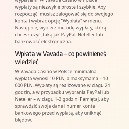
wypłatami. W Vavada Casino w Polsce
wypłaty są niezwykle proste i szybkie. Aby
rozpocząć, musisz zalogować się do swojego
konta i wybrać opcję “Wypłata” w menu.
Następnie, wybierz metodę wypłaty, którą
chcesz użyć, taką jak PayPal, Neteller lub
bankowość elektroniczna.
Wpłata w Vavada – co powinieneś
wiedzieć
W Vavada Casino w Polsce minimalna
wypłata wynosi 10 PLN, a maksymalna – 10
000 PLN. Wypłaty są realizowane w ciągu 24
godzin, a w przypadku wybrania PayPal lub
Neteller – w ciągu 1-2 godzin. Pamiętaj, aby
sprawdzić swoje dane i numer konta
bankowego przed wypłatą, aby uniknąć
błędów.