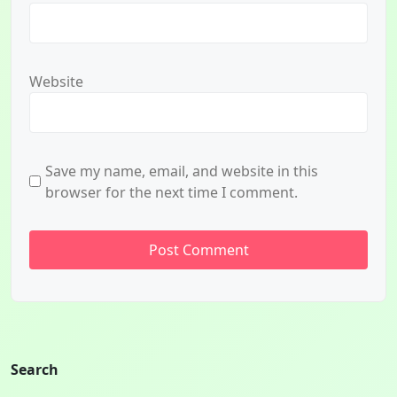
Website
Save my name, email, and website in this
browser for the next time I comment.
Search