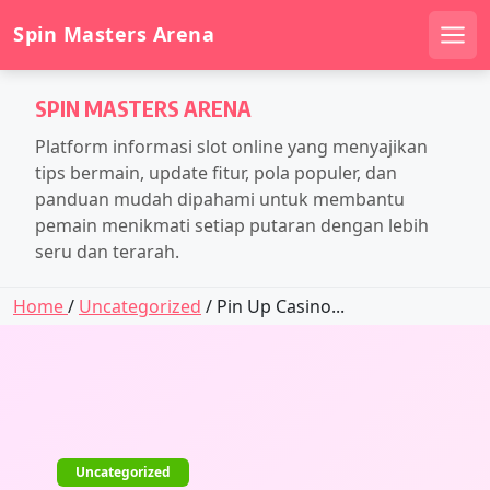
Spin Masters Arena
Men
Skip
SPIN MASTERS ARENA
to
content
Platform informasi slot online yang menyajikan
tips bermain, update fitur, pola populer, dan
panduan mudah dipahami untuk membantu
pemain menikmati setiap putaran dengan lebih
seru dan terarah.
Home
/
Uncategorized
/ Pin Up Casino...
Uncategorized