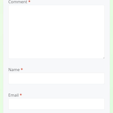
Comment
*
Name
*
Email
*