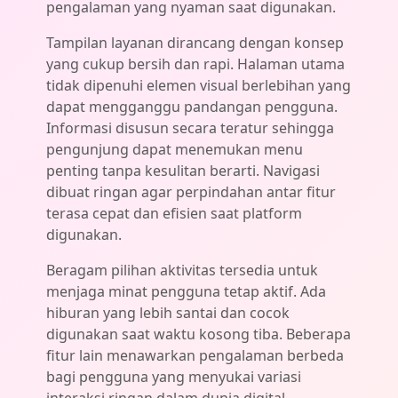
pengalaman yang nyaman saat digunakan.
Tampilan layanan dirancang dengan konsep
yang cukup bersih dan rapi. Halaman utama
tidak dipenuhi elemen visual berlebihan yang
dapat mengganggu pandangan pengguna.
Informasi disusun secara teratur sehingga
pengunjung dapat menemukan menu
penting tanpa kesulitan berarti. Navigasi
dibuat ringan agar perpindahan antar fitur
terasa cepat dan efisien saat platform
digunakan.
Beragam pilihan aktivitas tersedia untuk
menjaga minat pengguna tetap aktif. Ada
hiburan yang lebih santai dan cocok
digunakan saat waktu kosong tiba. Beberapa
fitur lain menawarkan pengalaman berbeda
bagi pengguna yang menyukai variasi