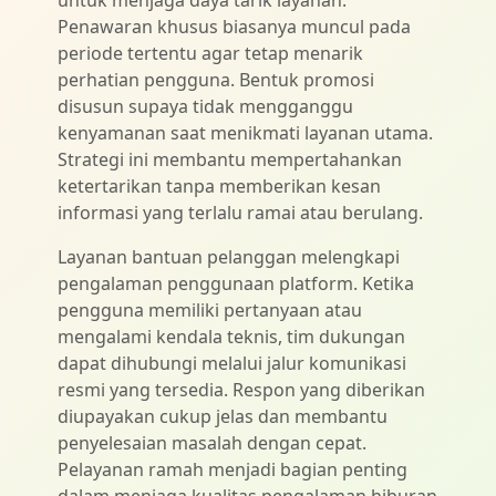
untuk menjaga daya tarik layanan.
Penawaran khusus biasanya muncul pada
periode tertentu agar tetap menarik
perhatian pengguna. Bentuk promosi
disusun supaya tidak mengganggu
kenyamanan saat menikmati layanan utama.
Strategi ini membantu mempertahankan
ketertarikan tanpa memberikan kesan
informasi yang terlalu ramai atau berulang.
Layanan bantuan pelanggan melengkapi
pengalaman penggunaan platform. Ketika
pengguna memiliki pertanyaan atau
mengalami kendala teknis, tim dukungan
dapat dihubungi melalui jalur komunikasi
resmi yang tersedia. Respon yang diberikan
diupayakan cukup jelas dan membantu
penyelesaian masalah dengan cepat.
Pelayanan ramah menjadi bagian penting