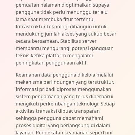
pemuatan halaman dioptimalkan supaya
pengguna tidak perlu menunggu terlalu
lama saat membuka fitur tertentu.
Infrastruktur teknologi dibangun untuk
mendukung jumlah akses yang cukup besar
secara bersamaan. Stabilitas server
membantu mengurangi potensi gangguan
teknis ketika platform mengalami
peningkatan penggunaan aktif.
Keamanan data pengguna dikelola melalui
mekanisme perlindungan yang terstruktur.
Informasi pribadi diproses menggunakan
sistem pengamanan yang terus diperbarui
mengikuti perkembangan teknologi. Setiap
aktivitas transaksi dibuat transparan
sehingga pengguna dapat memahami
proses digital yang berlangsung di dalam
layanan. Pendekatan keamanan seperti ini