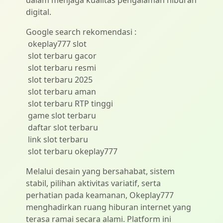
dalam menjaga kualitas pengalaman hiburan
digital.
Google search rekomendasi :
okeplay777 slot
slot terbaru gacor
slot terbaru resmi
slot terbaru 2025
slot terbaru aman
slot terbaru RTP tinggi
game slot terbaru
daftar slot terbaru
link slot terbaru
slot terbaru okeplay777
Melalui desain yang bersahabat, sistem
stabil, pilihan aktivitas variatif, serta
perhatian pada keamanan, Okeplay777
menghadirkan ruang hiburan internet yang
terasa ramai secara alami. Platform ini