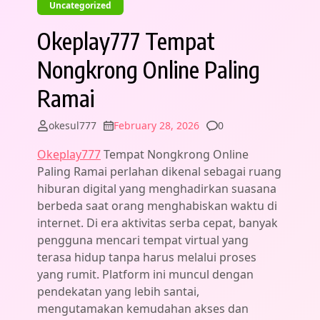
Uncategorized
Okeplay777 Tempat
Nongkrong Online Paling
Ramai
Comments
okesul777
February 28, 2026
0
Okeplay777
Tempat Nongkrong Online
Paling Ramai perlahan dikenal sebagai ruang
hiburan digital yang menghadirkan suasana
berbeda saat orang menghabiskan waktu di
internet. Di era aktivitas serba cepat, banyak
pengguna mencari tempat virtual yang
terasa hidup tanpa harus melalui proses
yang rumit. Platform ini muncul dengan
pendekatan yang lebih santai,
mengutamakan kemudahan akses dan