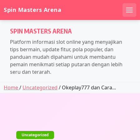
Spin Masters Arena
Men
Skip
SPIN MASTERS ARENA
to
content
Platform informasi slot online yang menyajikan
tips bermain, update fitur, pola populer, dan
panduan mudah dipahami untuk membantu
pemain menikmati setiap putaran dengan lebih
seru dan terarah.
Home
/
Uncategorized
/ Okeplay777 dan Cara...
Uncategorized