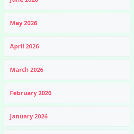
May 2026
April 2026
March 2026
February 2026
January 2026