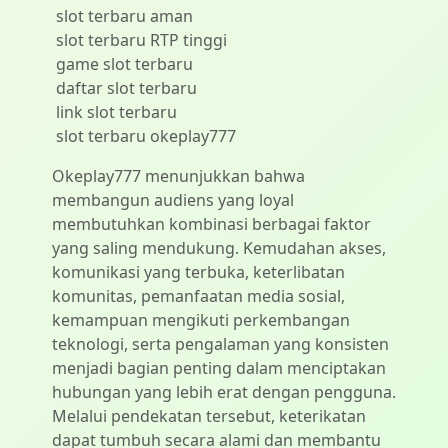
slot terbaru aman
slot terbaru RTP tinggi
game slot terbaru
daftar slot terbaru
link slot terbaru
slot terbaru okeplay777
Okeplay777 menunjukkan bahwa
membangun audiens yang loyal
membutuhkan kombinasi berbagai faktor
yang saling mendukung. Kemudahan akses,
komunikasi yang terbuka, keterlibatan
komunitas, pemanfaatan media sosial,
kemampuan mengikuti perkembangan
teknologi, serta pengalaman yang konsisten
menjadi bagian penting dalam menciptakan
hubungan yang lebih erat dengan pengguna.
Melalui pendekatan tersebut, keterikatan
dapat tumbuh secara alami dan membantu