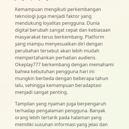
Kemampuan mengikuti perkembangan
teknologi juga menjadi faktor yang
mendukung loyalitas pengguna. Dunia
digital berubah sangat cepat dan kebiasaan
masyarakat terus berkembang. Platform
yang mampu menyesuaikan diri dengan
perubahan tersebut akan lebih mudah
mempertahankan perhatian audiens.
Okeplay777 berkembang dengan memahami
bahwa kebutuhan pengguna hari ini
mungkin berbeda dengan beberapa tahun
lalu, sehingga kemampuan beradaptasi
menjadi sangat penting.
Tampilan yang nyaman juga berpengaruh
terhadap pengalaman pengguna. Banyak
orang lebih tertarik pada halaman yang
memiliki susunan informasi yang jelas dan