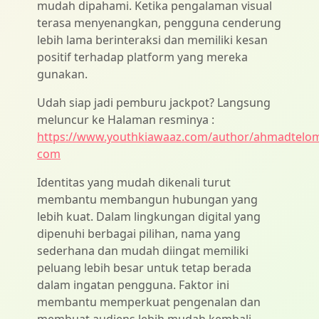
mudah dipahami. Ketika pengalaman visual
terasa menyenangkan, pengguna cenderung
lebih lama berinteraksi dan memiliki kesan
positif terhadap platform yang mereka
gunakan.
Udah siap jadi pemburu jackpot? Langsung
meluncur ke Halaman resminya :
https://www.youthkiawaaz.com/author/ahmadtelo
com
Identitas yang mudah dikenali turut
membantu membangun hubungan yang
lebih kuat. Dalam lingkungan digital yang
dipenuhi berbagai pilihan, nama yang
sederhana dan mudah diingat memiliki
peluang lebih besar untuk tetap berada
dalam ingatan pengguna. Faktor ini
membantu memperkuat pengenalan dan