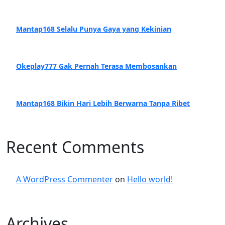
Mantap168 Selalu Punya Gaya yang Kekinian
Okeplay777 Gak Pernah Terasa Membosankan
Mantap168 Bikin Hari Lebih Berwarna Tanpa Ribet
Recent Comments
A WordPress Commenter
on
Hello world!
Archives