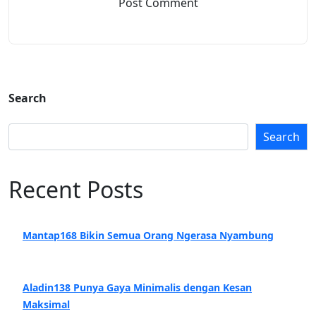
Search
Search
Recent Posts
Mantap168 Bikin Semua Orang Ngerasa Nyambung
Aladin138 Punya Gaya Minimalis dengan Kesan
Maksimal