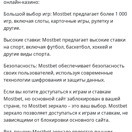
онлайн-казино:
Большой выбор игр: Mostbet предлагает более 1 000
игр, включая слоты, карточные игры, рулетку и
другие.
Высокие ставки: Mostbet предлагает высокие ставки
на спорт, включая футбол, баскетбол, хоккей и
другие виды спорта.
Безопасность: Mostbet обеспечивает безопасность
своих пользователей, используя современные
технологии шифрования и защиты данных.
Если вы хотите доступаться к играм и ставкам
Mostbet, но основной сайт заблокирован в вашей
стране, то Mostbet зеркало – это ваш выбор. Mostbet
зеркало позволяет доступаться к играм и ставкам, не
зависящими от блокировки основного сайта.
Вот, почему Mostbet зеркало является лучшим