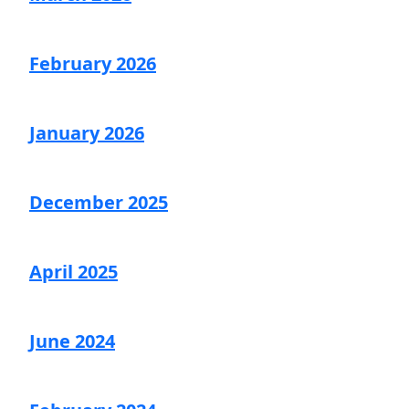
February 2026
January 2026
December 2025
April 2025
June 2024