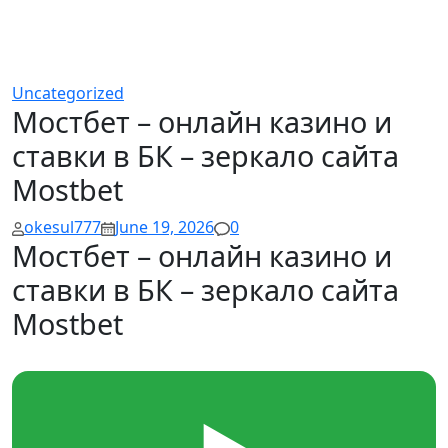
Uncategorized
Мостбет – онлайн казино и
ставки в БК – зеркало сайта
Mostbet
Comments
okesul777
June 19, 2026
0
Мостбет – онлайн казино и
ставки в БК – зеркало сайта
Mostbet
▶️