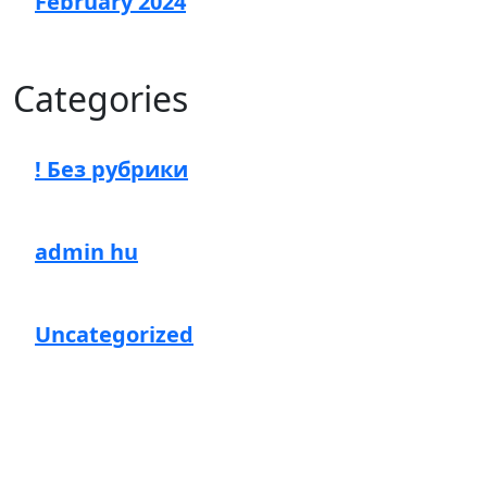
February 2024
Categories
! Без рубрики
admin hu
Uncategorized