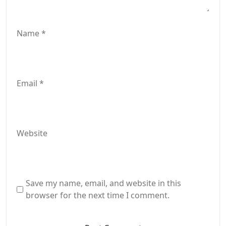
Name
*
Email
*
Website
Save my name, email, and website in this
browser for the next time I comment.