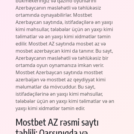
bukmekeringiz və qazino oyunlarını
Azerbaycanın məsləhətli və təhlükəsiz
ortamında oynayabilirlər. Mostbet
Azerbaycan saytında, istifadəçilərə ən yaxşı
kimi məhsullar, tələbələr üçün ən yaxşı kimi
təlimatlar və ən yaxşı kimi xidmətlər təmin
edilir. Mostbet AZ saytında mosbet az və
mosbet azerbaycan kimi da tanınır. Bu sayt,
Azerbaycanın məsləhətli və təhlükəsiz bir
ortamda oyun oynamanıza imkan verir.
Mostbet Azerbaycan saytında mostbet
azerbaijan və mostbet az qeydiyyat kimi
məlumatlar da mövcuddur. Bu sayt,
istifadəçilərinə ən yaxşı kimi məhsullar,
tələbələr üçün ən yaxşı kimi təlimatlar və ən
yaxşı kimi xidmətlər təmin edir.
Mostbet AZ rəsmi saytı
təhlili: Qarşınıqda və