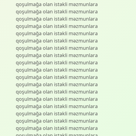
qoşulmağa olan istəkli məzmunlara
qoşulmağa olan istəkli məzmunlara
qoşulmağa olan istəkli məzmunlara
qoşulmağa olan istəkli məzmunlara
qoşulmağa olan istəkli məzmunlara
qoşulmağa olan istəkli məzmunlara
qoşulmağa olan istəkli məzmunlara
qoşulmağa olan istəkli məzmunlara
qoşulmağa olan istəkli məzmunlara
qoşulmağa olan istəkli məzmunlara
qoşulmağa olan istəkli məzmunlara
qoşulmağa olan istəkli məzmunlara
qoşulmağa olan istəkli məzmunlara
qoşulmağa olan istəkli məzmunlara
qoşulmağa olan istəkli məzmunlara
qoşulmağa olan istəkli məzmunlara
qoşulmağa olan istəkli məzmunlara
qoşulmağa olan istəkli məzmunlara
qoşulmağa olan istəkli məzmunlara