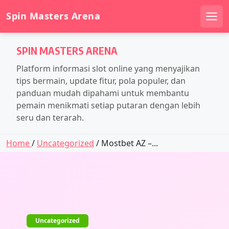
Spin Masters Arena
Men
Skip
SPIN MASTERS ARENA
to
content
Platform informasi slot online yang menyajikan
tips bermain, update fitur, pola populer, dan
panduan mudah dipahami untuk membantu
pemain menikmati setiap putaran dengan lebih
seru dan terarah.
Home
/
Uncategorized
/ Mostbet AZ –...
Uncategorized