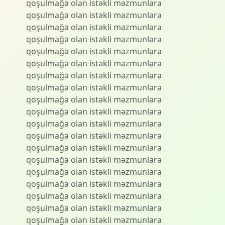
qoşulmağa olan istəkli məzmunlara
qoşulmağa olan istəkli məzmunlara
qoşulmağa olan istəkli məzmunlara
qoşulmağa olan istəkli məzmunlara
qoşulmağa olan istəkli məzmunlara
qoşulmağa olan istəkli məzmunlara
qoşulmağa olan istəkli məzmunlara
qoşulmağa olan istəkli məzmunlara
qoşulmağa olan istəkli məzmunlara
qoşulmağa olan istəkli məzmunlara
qoşulmağa olan istəkli məzmunlara
qoşulmağa olan istəkli məzmunlara
qoşulmağa olan istəkli məzmunlara
qoşulmağa olan istəkli məzmunlara
qoşulmağa olan istəkli məzmunlara
qoşulmağa olan istəkli məzmunlara
qoşulmağa olan istəkli məzmunlara
qoşulmağa olan istəkli məzmunlara
qoşulmağa olan istəkli məzmunlara