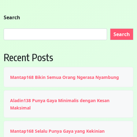
Search
Search
Recent Posts
Mantap168 Bikin Semua Orang Ngerasa Nyambung
Aladin138 Punya Gaya Minimalis dengan Kesan
Maksimal
Mantap168 Selalu Punya Gaya yang Kekinian