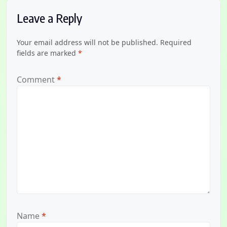
Leave a Reply
Your email address will not be published.
Required
fields are marked
*
Comment
*
Name
*