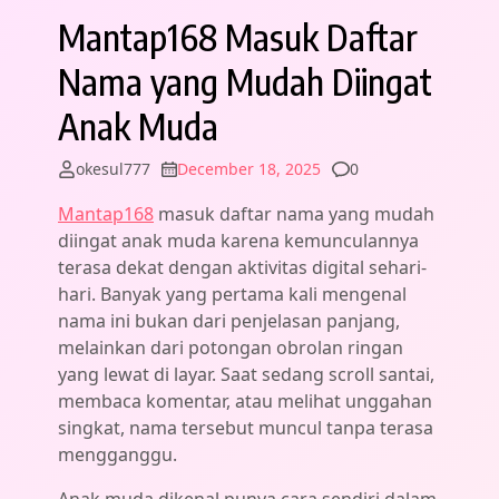
Mantap168 Masuk Daftar
Nama yang Mudah Diingat
Anak Muda
Comments
okesul777
December 18, 2025
0
Mantap168
masuk daftar nama yang mudah
diingat anak muda karena kemunculannya
terasa dekat dengan aktivitas digital sehari-
hari. Banyak yang pertama kali mengenal
nama ini bukan dari penjelasan panjang,
melainkan dari potongan obrolan ringan
yang lewat di layar. Saat sedang scroll santai,
membaca komentar, atau melihat unggahan
singkat, nama tersebut muncul tanpa terasa
mengganggu.