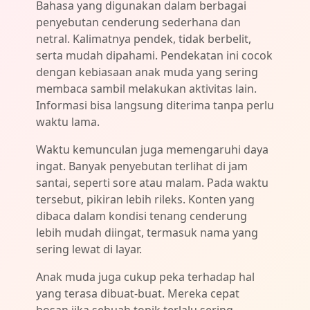
Bahasa yang digunakan dalam berbagai
penyebutan cenderung sederhana dan
netral. Kalimatnya pendek, tidak berbelit,
serta mudah dipahami. Pendekatan ini cocok
dengan kebiasaan anak muda yang sering
membaca sambil melakukan aktivitas lain.
Informasi bisa langsung diterima tanpa perlu
waktu lama.
Waktu kemunculan juga memengaruhi daya
ingat. Banyak penyebutan terlihat di jam
santai, seperti sore atau malam. Pada waktu
tersebut, pikiran lebih rileks. Konten yang
dibaca dalam kondisi tenang cenderung
lebih mudah diingat, termasuk nama yang
sering lewat di layar.
Anak muda juga cukup peka terhadap hal
yang terasa dibuat-buat. Mereka cepat