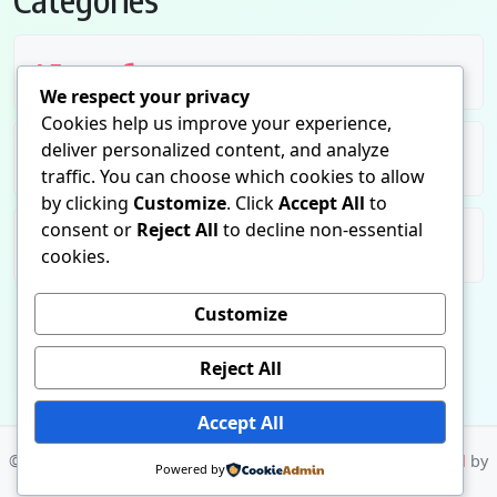
! Без рубрики
We respect your privacy
Cookies help us improve your experience,
deliver personalized content, and analyze
admin hu
traffic. You can choose which cookies to allow
by clicking
Customize
. Click
Accept All
to
consent or
Reject All
to decline non-essential
Uncategorized
cookies.
Customize
Reject All
Accept All
© 2026
Spin Masters Arena
. All Rights Reserved.
|
Blog Build
by
Powered by
Wp Theme Space.