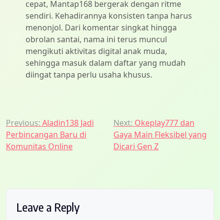
cepat, Mantap168 bergerak dengan ritme
sendiri. Kehadirannya konsisten tanpa harus
menonjol. Dari komentar singkat hingga
obrolan santai, nama ini terus muncul
mengikuti aktivitas digital anak muda,
sehingga masuk dalam daftar yang mudah
diingat tanpa perlu usaha khusus.
Post
Previous:
Aladin138 Jadi
Next:
Okeplay777 dan
Perbincangan Baru di
Gaya Main Fleksibel yang
navigation
Komunitas Online
Dicari Gen Z
Leave a Reply