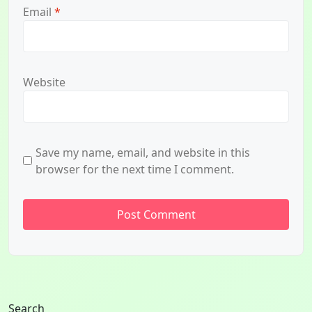
Email
*
Website
Save my name, email, and website in this
browser for the next time I comment.
Search