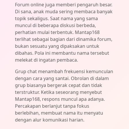
Forum online juga memberi pengaruh besar.
Di sana, anak muda sering membaca banyak
topik sekaligus. Saat nama yang sama
muncul di beberapa diskusi berbeda,
perhatian mulai terbentuk. Mantap168
terlihat sebagai bagian dari dinamika forum,
bukan sesuatu yang dipaksakan untuk
dibahas. Pola ini membantu nama tersebut
melekat di ingatan pembaca.
Grup chat menambah frekuensi kemunculan
dengan cara yang santai. Obrolan di dalam
grup biasanya bergerak cepat dan tidak
terstruktur. Ketika seseorang menyebut
Mantap168, respons muncul apa adanya.
Percakapan berlanjut tanpa fokus
berlebihan, membuat nama itu menyatu
dengan alur komunikasi harian.