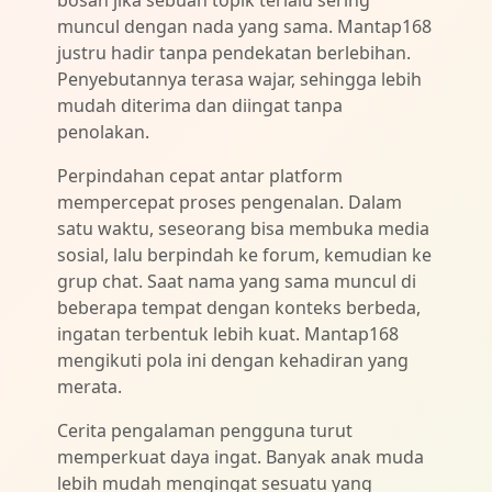
bosan jika sebuah topik terlalu sering
muncul dengan nada yang sama. Mantap168
justru hadir tanpa pendekatan berlebihan.
Penyebutannya terasa wajar, sehingga lebih
mudah diterima dan diingat tanpa
penolakan.
Perpindahan cepat antar platform
mempercepat proses pengenalan. Dalam
satu waktu, seseorang bisa membuka media
sosial, lalu berpindah ke forum, kemudian ke
grup chat. Saat nama yang sama muncul di
beberapa tempat dengan konteks berbeda,
ingatan terbentuk lebih kuat. Mantap168
mengikuti pola ini dengan kehadiran yang
merata.
Cerita pengalaman pengguna turut
memperkuat daya ingat. Banyak anak muda
lebih mudah mengingat sesuatu yang