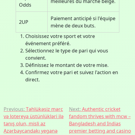
meilleures du marché belge.
Odds
Paiement anticipé si l'équipe
2UP
mène de deux buts.
Choisissez votre sport et votre
événement préféré.
Sélectionnez le type de pari qui vous
convient.
Définissez le montant de votre mise.
Confirmez votre pari et suivez l'action en
direct.
Post
Previous:
Təhlükəsiz mərc
Next:
Authentic cricket
və lotereya üstünlükləri ilə
fandom thrives with mcw –
navigation
tanış olun, misli az
Bangladesh and Indias
Azərbaycandakı yeganə
premier betting and casino