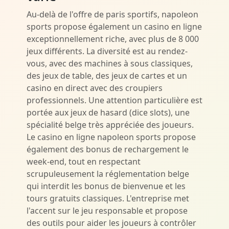
Au-delà de l'offre de paris sportifs, napoleon
sports propose également un casino en ligne
exceptionnellement riche, avec plus de 8 000
jeux différents. La diversité est au rendez-
vous, avec des machines à sous classiques,
des jeux de table, des jeux de cartes et un
casino en direct avec des croupiers
professionnels. Une attention particulière est
portée aux jeux de hasard (dice slots), une
spécialité belge très appréciée des joueurs.
Le casino en ligne napoleon sports propose
également des bonus de rechargement le
week-end, tout en respectant
scrupuleusement la réglementation belge
qui interdit les bonus de bienvenue et les
tours gratuits classiques. L'entreprise met
l'accent sur le jeu responsable et propose
des outils pour aider les joueurs à contrôler