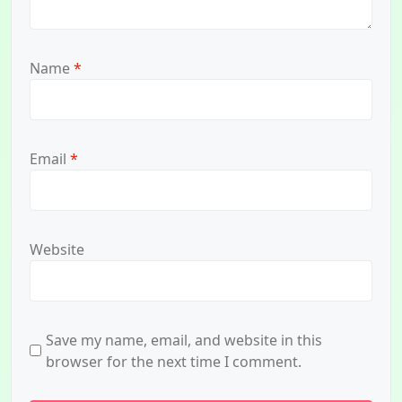
Name
*
Email
*
Website
Save my name, email, and website in this
browser for the next time I comment.