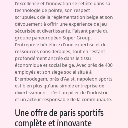
l'excellence et l'innovation se reflète dans sa
technologie de pointe, son respect
scrupuleux de la réglementation belge et son
dévouement à offrir une expérience de jeu
sécurisée et divertissante. Faisant partie du
groupe paneuropéen Super Group,
l’entreprise bénéficie d'une expertise et de
ressources considérables, tout en restant
profondément ancrée dans le tissu
économique et social belge. Avec près de 400
employés et son siège social situé à
Erembodegem, près d'Aalst, napoleon sports
est bien plus qu'une simple entreprise de
divertissement : c'est un pilier de l'industrie
et un acteur responsable de la communauté.
Une offre de paris sportifs
complète et innovante