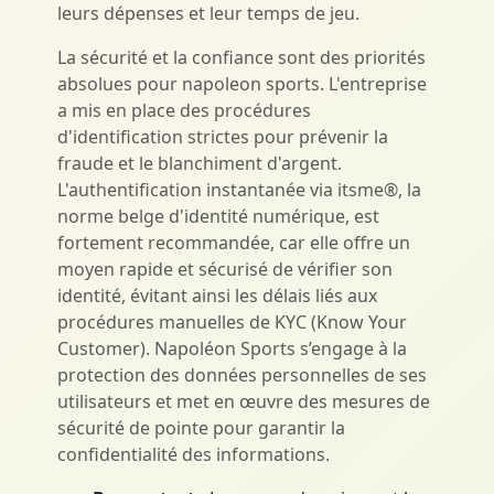
leurs dépenses et leur temps de jeu.
La sécurité et la confiance sont des priorités
absolues pour napoleon sports. L'entreprise
a mis en place des procédures
d'identification strictes pour prévenir la
fraude et le blanchiment d'argent.
L'authentification instantanée via itsme®, la
norme belge d'identité numérique, est
fortement recommandée, car elle offre un
moyen rapide et sécurisé de vérifier son
identité, évitant ainsi les délais liés aux
procédures manuelles de KYC (Know Your
Customer). Napoléon Sports s’engage à la
protection des données personnelles de ses
utilisateurs et met en œuvre des mesures de
sécurité de pointe pour garantir la
confidentialité des informations.