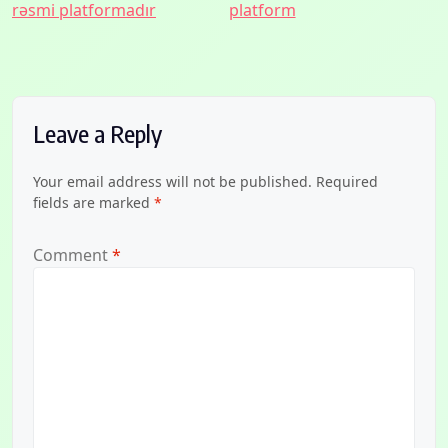
rəsmi platformadır
platform
Leave a Reply
Your email address will not be published.
Required
fields are marked
*
Comment
*