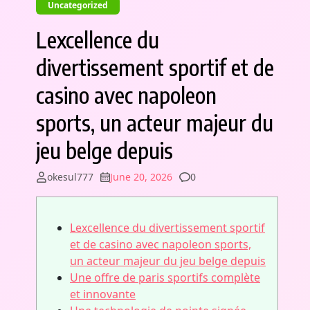
Uncategorized
Lexcellence du
divertissement sportif et de
casino avec napoleon
sports, un acteur majeur du
jeu belge depuis
Comments
okesul777
June 20, 2026
0
Lexcellence du divertissement sportif
et de casino avec napoleon sports,
un acteur majeur du jeu belge depuis
Une offre de paris sportifs complète
et innovante