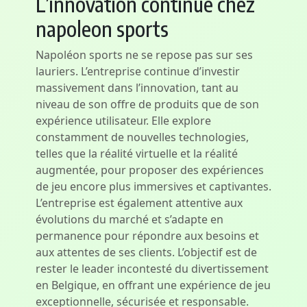
L’innovation continue chez
napoleon sports
Napoléon sports ne se repose pas sur ses
lauriers. L’entreprise continue d’investir
massivement dans l’innovation, tant au
niveau de son offre de produits que de son
expérience utilisateur. Elle explore
constamment de nouvelles technologies,
telles que la réalité virtuelle et la réalité
augmentée, pour proposer des expériences
de jeu encore plus immersives et captivantes.
L’entreprise est également attentive aux
évolutions du marché et s’adapte en
permanence pour répondre aux besoins et
aux attentes de ses clients. L’objectif est de
rester le leader incontesté du divertissement
en Belgique, en offrant une expérience de jeu
exceptionnelle, sécurisée et responsable.