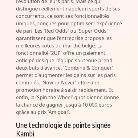
l'évolution de leurs paris. Mais ce qui
distingue réellement napoleon sports de ses
concurrents, ce sont ses fonctionnalités
uniques, conçues pour optimiser l'expérience
de pari. Les 'Red Odds' ou 'Super Odds'
garantissent que l’entreprise propose les
meilleures cotes du marché belge. La
fonctionnalité '2UP' offre un paiement
anticipé dès que l'équipe soutenue prend
deux buts d'avance. 'Combine & Conquer'
permet d'augmenter les gains sur les paris
combinés. 'Now or Never' offre une
promotion horaire à saisir rapidement. Et
enfin, la 'Spin the Wheel' quotidienne donne
la chance de gagner jusqu'à 10 000 euros
grâce au prix 'Amigoal'.
Une technologie de pointe signée
Kambi