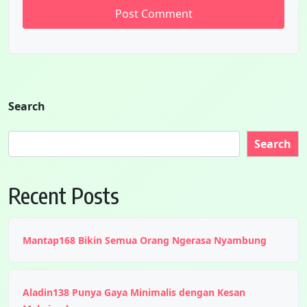
Search
Search
Recent Posts
Mantap168 Bikin Semua Orang Ngerasa Nyambung
Aladin138 Punya Gaya Minimalis dengan Kesan