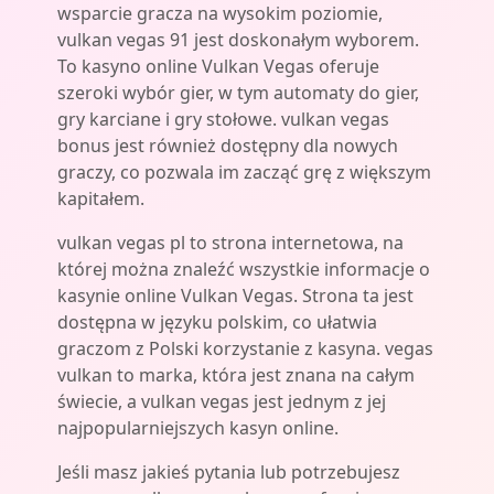
wsparcie gracza na wysokim poziomie,
vulkan vegas 91 jest doskonałym wyborem.
To kasyno online Vulkan Vegas oferuje
szeroki wybór gier, w tym automaty do gier,
gry karciane i gry stołowe. vulkan vegas
bonus jest również dostępny dla nowych
graczy, co pozwala im zacząć grę z większym
kapitałem.
vulkan vegas pl to strona internetowa, na
której można znaleźć wszystkie informacje o
kasynie online Vulkan Vegas. Strona ta jest
dostępna w języku polskim, co ułatwia
graczom z Polski korzystanie z kasyna. vegas
vulkan to marka, która jest znana na całym
świecie, a vulkan vegas jest jednym z jej
najpopularniejszych kasyn online.
Jeśli masz jakieś pytania lub potrzebujesz