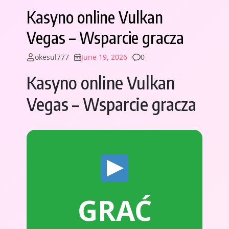
Kasyno online Vulkan
Vegas – Wsparcie gracza
Comments
okesul777
June 19, 2026
0
Kasyno online Vulkan
Vegas – Wsparcie gracza
GRAĆ