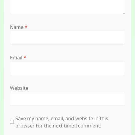
Name
*
Email
*
Website
Save my name, email, and website in this
browser for the next time I comment.