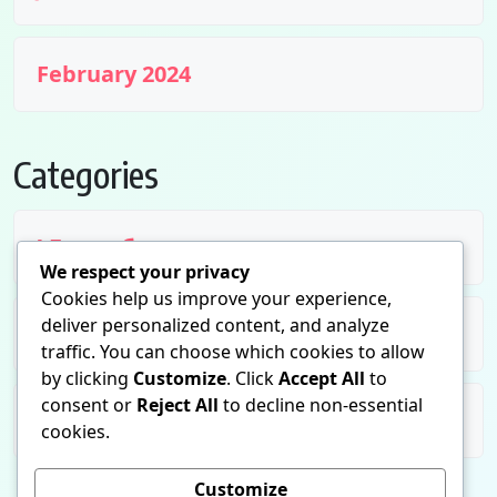
February 2024
Categories
! Без рубрики
We respect your privacy
Cookies help us improve your experience,
deliver personalized content, and analyze
admin hu
traffic. You can choose which cookies to allow
by clicking
Customize
. Click
Accept All
to
consent or
Reject All
to decline non-essential
Uncategorized
cookies.
Customize