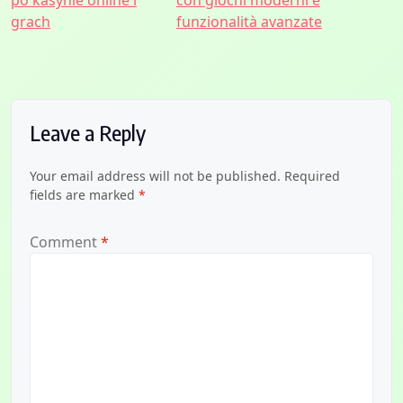
po kasynie online i
con giochi moderni e
grach
funzionalità avanzate
Leave a Reply
Your email address will not be published.
Required
fields are marked
*
Comment
*