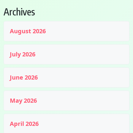
Archives
August 2026
July 2026
June 2026
May 2026
April 2026