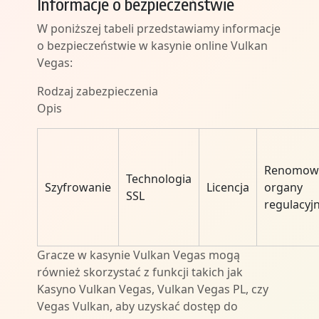
Informacje o bezpieczeństwie
W poniższej tabeli przedstawiamy informacje
o bezpieczeństwie w kasynie online Vulkan
Vegas:
Rodzaj zabezpieczenia
Opis
Renomow
Technologia
Szyfrowanie
Licencja
organy
SSL
regulacyj
Gracze w kasynie Vulkan Vegas mogą
również skorzystać z funkcji takich jak
Kasyno Vulkan Vegas, Vulkan Vegas PL, czy
Vegas Vulkan, aby uzyskać dostęp do