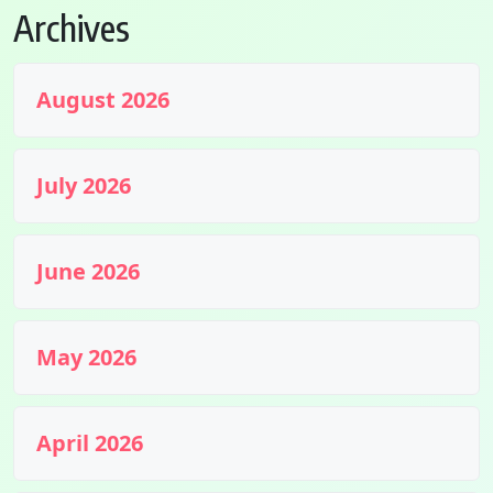
Archives
August 2026
July 2026
June 2026
May 2026
April 2026