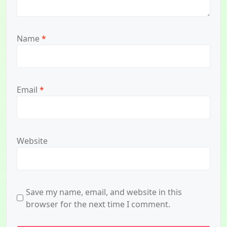
Name
*
Email
*
Website
Save my name, email, and website in this
browser for the next time I comment.