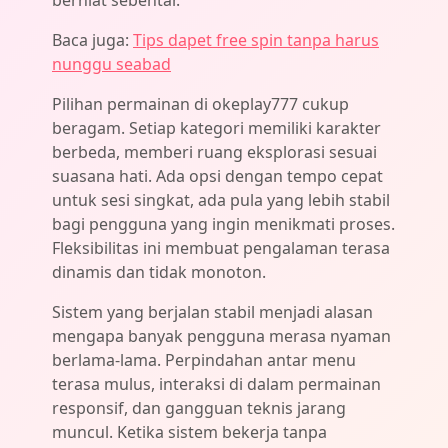
berniat sebentar.
Baca juga:
Tips dapet free spin tanpa harus
nunggu seabad
Pilihan permainan di okeplay777 cukup
beragam. Setiap kategori memiliki karakter
berbeda, memberi ruang eksplorasi sesuai
suasana hati. Ada opsi dengan tempo cepat
untuk sesi singkat, ada pula yang lebih stabil
bagi pengguna yang ingin menikmati proses.
Fleksibilitas ini membuat pengalaman terasa
dinamis dan tidak monoton.
Sistem yang berjalan stabil menjadi alasan
mengapa banyak pengguna merasa nyaman
berlama-lama. Perpindahan antar menu
terasa mulus, interaksi di dalam permainan
responsif, dan gangguan teknis jarang
muncul. Ketika sistem bekerja tanpa