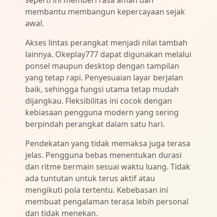
seperti ini memberi rasa aman dan
membantu membangun kepercayaan sejak
awal.
Akses lintas perangkat menjadi nilai tambah
lainnya. Okeplay777 dapat digunakan melalui
ponsel maupun desktop dengan tampilan
yang tetap rapi. Penyesuaian layar berjalan
baik, sehingga fungsi utama tetap mudah
dijangkau. Fleksibilitas ini cocok dengan
kebiasaan pengguna modern yang sering
berpindah perangkat dalam satu hari.
Pendekatan yang tidak memaksa juga terasa
jelas. Pengguna bebas menentukan durasi
dan ritme bermain sesuai waktu luang. Tidak
ada tuntutan untuk terus aktif atau
mengikuti pola tertentu. Kebebasan ini
membuat pengalaman terasa lebih personal
dan tidak menekan.