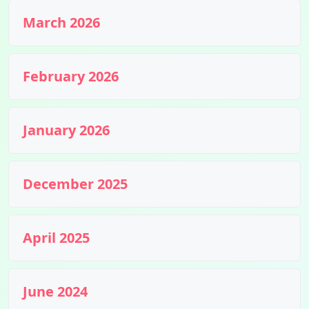
March 2026
February 2026
January 2026
December 2025
April 2025
June 2024