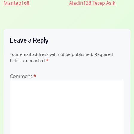
navigation
Mantap168
Aladin138 Tetep Asik
Leave a Reply
Your email address will not be published.
Required
fields are marked
*
Comment
*