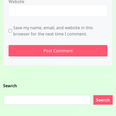
Website
Save my name, email, and website in this
browser for the next time I comment.
Search
Search