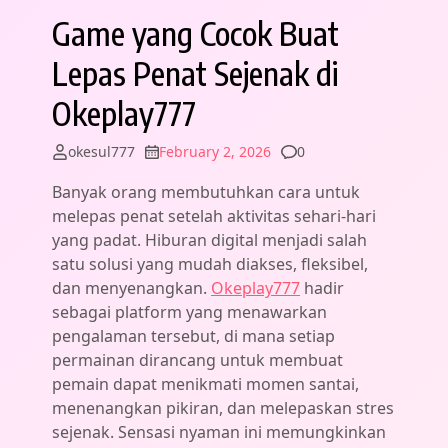
Game yang Cocok Buat
Lepas Penat Sejenak di
Okeplay777
Comments
okesul777
February 2, 2026
0
Banyak orang membutuhkan cara untuk
melepas penat setelah aktivitas sehari-hari
yang padat. Hiburan digital menjadi salah
satu solusi yang mudah diakses, fleksibel,
dan menyenangkan.
Okeplay777
hadir
sebagai platform yang menawarkan
pengalaman tersebut, di mana setiap
permainan dirancang untuk membuat
pemain dapat menikmati momen santai,
menenangkan pikiran, dan melepaskan stres
sejenak. Sensasi nyaman ini memungkinkan