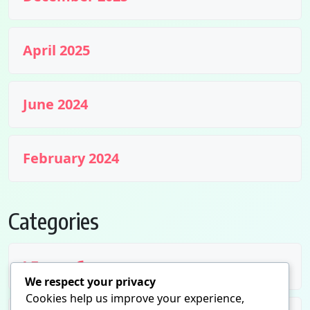
April 2025
June 2024
February 2024
Categories
! Без рубрики
We respect your privacy
Cookies help us improve your experience,