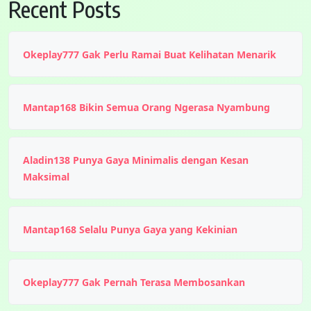
Recent Posts
Okeplay777 Gak Perlu Ramai Buat Kelihatan Menarik
Mantap168 Bikin Semua Orang Ngerasa Nyambung
Aladin138 Punya Gaya Minimalis dengan Kesan
Maksimal
Mantap168 Selalu Punya Gaya yang Kekinian
Okeplay777 Gak Pernah Terasa Membosankan