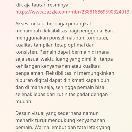
klik aja tautan resminya:
https://www.zazzle.com/mbr/238818869590324013
Akses melalui berbagai perangkat
menambah fleksibilitas bagi pengguna. Baik
menggunakan ponsel maupun komputer,
kualitas tampilan tetap optimal dan
konsisten. Pemain dapat bermain di mana
saja sesuai waktu luang yang dimiliki, tanpa
kehilangan kenyamanan atau kualitas
pengalaman. Fleksibilitas ini memungkinkan
hiburan digital dapat dinikmati kapan pun
dan di mana saja, sehingga pemain bisa
sejenak lepas dari rutinitas padat dengan
mudah.
Desain visual yang sederhana namun
menarik turut mendukung kenyamanan
pemain. Warna lembut dan tata letak yang