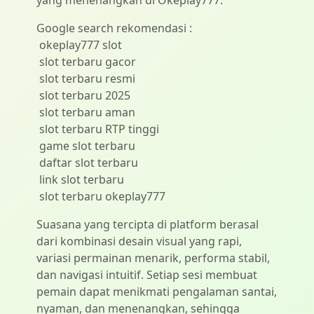
yang menenangkan di Okeplay777.
Google search rekomendasi :
okeplay777 slot
slot terbaru gacor
slot terbaru resmi
slot terbaru 2025
slot terbaru aman
slot terbaru RTP tinggi
game slot terbaru
daftar slot terbaru
link slot terbaru
slot terbaru okeplay777
Suasana yang tercipta di platform berasal
dari kombinasi desain visual yang rapi,
variasi permainan menarik, performa stabil,
dan navigasi intuitif. Setiap sesi membuat
pemain dapat menikmati pengalaman santai,
nyaman, dan menenangkan, sehingga