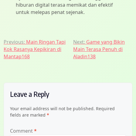
hiburan digital terasa memikat dan efektif
untuk melepas penat sejenak.
Post
Previous:
Main Ringan Tapi
Next:
Game yang Bikin
Kok Rasanya Kepikiran di
Main Terasa Penuh di
navigation
Mantap168
Aladin138
Leave a Reply
Your email address will not be published.
Required
fields are marked
*
Comment
*