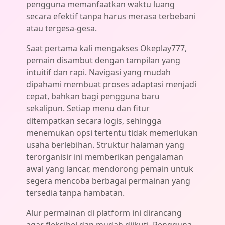
pengguna memanfaatkan waktu luang
secara efektif tanpa harus merasa terbebani
atau tergesa-gesa.
Saat pertama kali mengakses Okeplay777,
pemain disambut dengan tampilan yang
intuitif dan rapi. Navigasi yang mudah
dipahami membuat proses adaptasi menjadi
cepat, bahkan bagi pengguna baru
sekalipun. Setiap menu dan fitur
ditempatkan secara logis, sehingga
menemukan opsi tertentu tidak memerlukan
usaha berlebihan. Struktur halaman yang
terorganisir ini memberikan pengalaman
awal yang lancar, mendorong pemain untuk
segera mencoba berbagai permainan yang
tersedia tanpa hambatan.
Alur permainan di platform ini dirancang