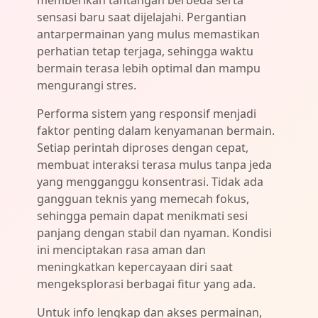
memberikan tantangan berbeda serta
sensasi baru saat dijelajahi. Pergantian
antarpermainan yang mulus memastikan
perhatian tetap terjaga, sehingga waktu
bermain terasa lebih optimal dan mampu
mengurangi stres.
Performa sistem yang responsif menjadi
faktor penting dalam kenyamanan bermain.
Setiap perintah diproses dengan cepat,
membuat interaksi terasa mulus tanpa jeda
yang mengganggu konsentrasi. Tidak ada
gangguan teknis yang memecah fokus,
sehingga pemain dapat menikmati sesi
panjang dengan stabil dan nyaman. Kondisi
ini menciptakan rasa aman dan
meningkatkan kepercayaan diri saat
mengeksplorasi berbagai fitur yang ada.
Untuk info lengkap dan akses permainan,