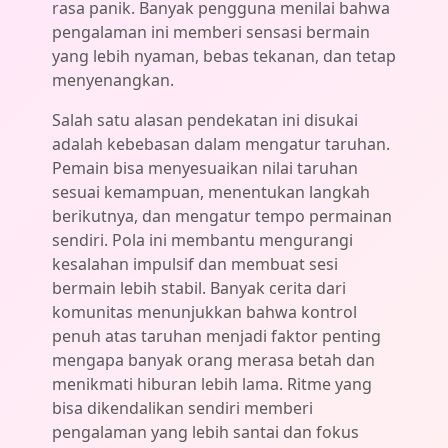
rasa panik. Banyak pengguna menilai bahwa
pengalaman ini memberi sensasi bermain
yang lebih nyaman, bebas tekanan, dan tetap
menyenangkan.
Salah satu alasan pendekatan ini disukai
adalah kebebasan dalam mengatur taruhan.
Pemain bisa menyesuaikan nilai taruhan
sesuai kemampuan, menentukan langkah
berikutnya, dan mengatur tempo permainan
sendiri. Pola ini membantu mengurangi
kesalahan impulsif dan membuat sesi
bermain lebih stabil. Banyak cerita dari
komunitas menunjukkan bahwa kontrol
penuh atas taruhan menjadi faktor penting
mengapa banyak orang merasa betah dan
menikmati hiburan lebih lama. Ritme yang
bisa dikendalikan sendiri memberi
pengalaman yang lebih santai dan fokus