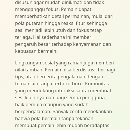
disusun agar mudah dinikmati dan tidak
mengganggu fokus. Pemain dapat
memperhatikan detail permainan, mulai dari
pola putaran hingga reaksi fitur, sehingga
sesi menjadi lebih utuh dan fokus tetap
terjaga. Hal sederhana ini memberi
pengaruh besar terhadap kenyamanan dan
kepuasan bermain.
Lingkungan sosial yang ramah juga memberi
nilai tambah. Pemain bisa berdiskusi, berbagi
tips, atau bercerita pengalaman dengan
teman lain tanpa terburu-buru. Komunitas
yang mendukung interaksi santai membuat
sesi lebih nyaman bagi semua pengguna,
baik pemula maupun yang sudah
berpengalaman. Banyak cerita menekankan
bahwa pola bermain tanpa tekanan
membuat pemain lebih mudah beradaptasi