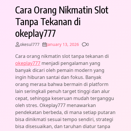
Cara Orang Nikmatin Slot
Tanpa Tekanan di
okeplay777
Comments
okesul777
January 13, 2026
0
Cara orang nikmatin slot tanpa tekanan di
okeplay777
menjadi pengalaman yang
banyak dicari oleh pemain modern yang
ingin hiburan santai dan fokus. Banyak
orang merasa bahwa bermain di platform
lain seringkali penuh target tinggi dan alur
cepat, sehingga keseruan mudah terganggu
oleh stres. Okeplay777 menawarkan
pendekatan berbeda, di mana setiap putaran
bisa dinikmati sesuai tempo sendiri, strategi
bisa disesuaikan, dan taruhan diatur tanpa