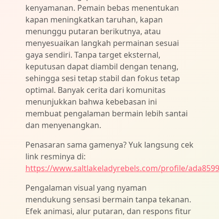
kenyamanan. Pemain bebas menentukan
kapan meningkatkan taruhan, kapan
menunggu putaran berikutnya, atau
menyesuaikan langkah permainan sesuai
gaya sendiri. Tanpa target eksternal,
keputusan dapat diambil dengan tenang,
sehingga sesi tetap stabil dan fokus tetap
optimal. Banyak cerita dari komunitas
menunjukkan bahwa kebebasan ini
membuat pengalaman bermain lebih santai
dan menyenangkan.
Penasaran sama gamenya? Yuk langsung cek
link resminya di:
https://www.saltlakeladyrebels.com/profile/ada8599
Pengalaman visual yang nyaman
mendukung sensasi bermain tanpa tekanan.
Efek animasi, alur putaran, dan respons fitur