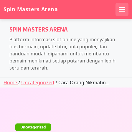
Spin Masters Arena
Men
Skip
SPIN MASTERS ARENA
to
content
Platform informasi slot online yang menyajikan
tips bermain, update fitur, pola populer, dan
panduan mudah dipahami untuk membantu
pemain menikmati setiap putaran dengan lebih
seru dan terarah.
Home
/
Uncategorized
/ Cara Orang Nikmatin...
Uncategorized