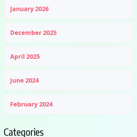
January 2026
December 2025
April 2025
June 2024
February 2024
Categories