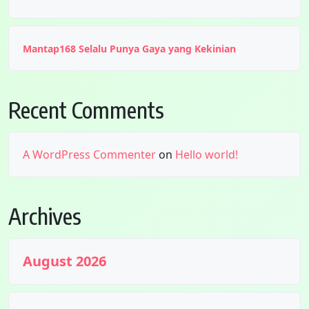
Mantap168 Selalu Punya Gaya yang Kekinian
Recent Comments
A WordPress Commenter
on
Hello world!
Archives
August 2026