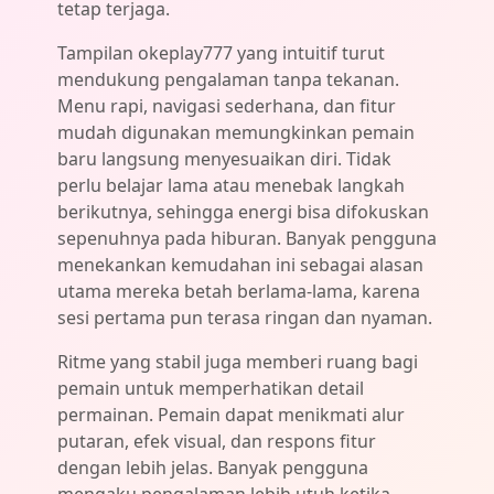
tetap terjaga.
Tampilan okeplay777 yang intuitif turut
mendukung pengalaman tanpa tekanan.
Menu rapi, navigasi sederhana, dan fitur
mudah digunakan memungkinkan pemain
baru langsung menyesuaikan diri. Tidak
perlu belajar lama atau menebak langkah
berikutnya, sehingga energi bisa difokuskan
sepenuhnya pada hiburan. Banyak pengguna
menekankan kemudahan ini sebagai alasan
utama mereka betah berlama-lama, karena
sesi pertama pun terasa ringan dan nyaman.
Ritme yang stabil juga memberi ruang bagi
pemain untuk memperhatikan detail
permainan. Pemain dapat menikmati alur
putaran, efek visual, dan respons fitur
dengan lebih jelas. Banyak pengguna