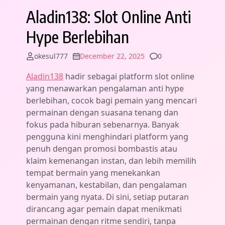
Aladin138: Slot Online Anti
Hype Berlebihan
Comments
okesul777
December 22, 2025
0
Aladin138
hadir sebagai platform slot online
yang menawarkan pengalaman anti hype
berlebihan, cocok bagi pemain yang mencari
permainan dengan suasana tenang dan
fokus pada hiburan sebenarnya. Banyak
pengguna kini menghindari platform yang
penuh dengan promosi bombastis atau
klaim kemenangan instan, dan lebih memilih
tempat bermain yang menekankan
kenyamanan, kestabilan, dan pengalaman
bermain yang nyata. Di sini, setiap putaran
dirancang agar pemain dapat menikmati
permainan dengan ritme sendiri, tanpa