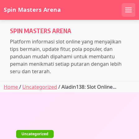
Spin Masters Arena
Men
Skip
SPIN MASTERS ARENA
to
content
Platform informasi slot online yang menyajikan
tips bermain, update fitur, pola populer, dan
panduan mudah dipahami untuk membantu
pemain menikmati setiap putaran dengan lebih
seru dan terarah.
Home
/
Uncategorized
/ Aladin138: Slot Online...
Uncategorized