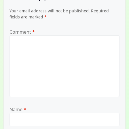
Your email address will not be published.
Required
fields are marked
*
Comment
*
Name
*