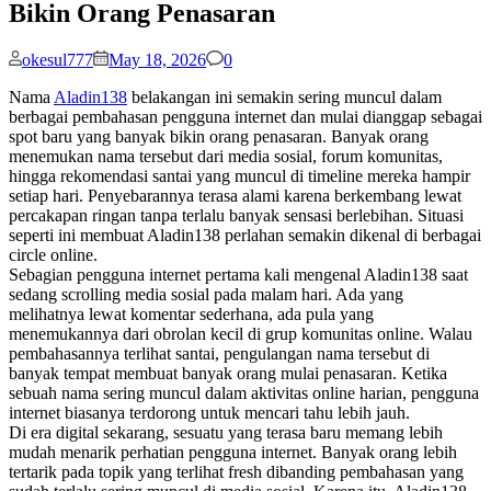
Bikin Orang Penasaran
Comments
okesul777
May 18, 2026
0
Nama
Aladin138
belakangan ini semakin sering muncul dalam
berbagai pembahasan pengguna internet dan mulai dianggap sebagai
spot baru yang banyak bikin orang penasaran. Banyak orang
menemukan nama tersebut dari media sosial, forum komunitas,
hingga rekomendasi santai yang muncul di timeline mereka hampir
setiap hari. Penyebarannya terasa alami karena berkembang lewat
percakapan ringan tanpa terlalu banyak sensasi berlebihan. Situasi
seperti ini membuat Aladin138 perlahan semakin dikenal di berbagai
circle online.
Sebagian pengguna internet pertama kali mengenal Aladin138 saat
sedang scrolling media sosial pada malam hari. Ada yang
melihatnya lewat komentar sederhana, ada pula yang
menemukannya dari obrolan kecil di grup komunitas online. Walau
pembahasannya terlihat santai, pengulangan nama tersebut di
banyak tempat membuat banyak orang mulai penasaran. Ketika
sebuah nama sering muncul dalam aktivitas online harian, pengguna
internet biasanya terdorong untuk mencari tahu lebih jauh.
Di era digital sekarang, sesuatu yang terasa baru memang lebih
mudah menarik perhatian pengguna internet. Banyak orang lebih
tertarik pada topik yang terlihat fresh dibanding pembahasan yang