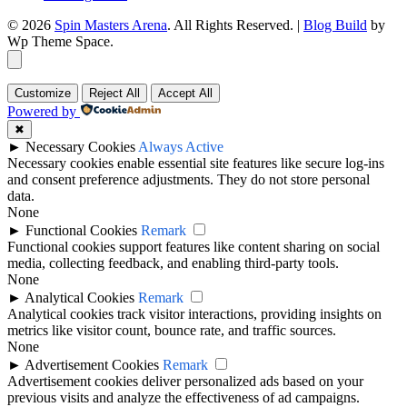
© 2026
Spin Masters Arena
. All Rights Reserved.
|
Blog Build
by
Wp Theme Space.
Customize
Reject All
Accept All
Powered by
✖
►
Necessary Cookies
Always Active
Necessary cookies enable essential site features like secure log-ins
and consent preference adjustments. They do not store personal
data.
None
►
Functional Cookies
Remark
Functional cookies support features like content sharing on social
media, collecting feedback, and enabling third-party tools.
None
►
Analytical Cookies
Remark
Analytical cookies track visitor interactions, providing insights on
metrics like visitor count, bounce rate, and traffic sources.
None
►
Advertisement Cookies
Remark
Advertisement cookies deliver personalized ads based on your
previous visits and analyze the effectiveness of ad campaigns.