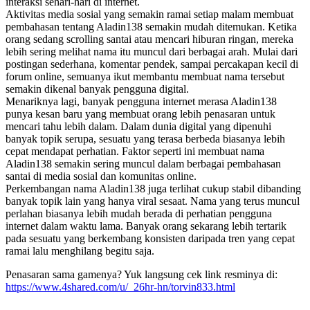
interaksi sehari-hari di internet.
Aktivitas media sosial yang semakin ramai setiap malam membuat
pembahasan tentang Aladin138 semakin mudah ditemukan. Ketika
orang sedang scrolling santai atau mencari hiburan ringan, mereka
lebih sering melihat nama itu muncul dari berbagai arah. Mulai dari
postingan sederhana, komentar pendek, sampai percakapan kecil di
forum online, semuanya ikut membantu membuat nama tersebut
semakin dikenal banyak pengguna digital.
Menariknya lagi, banyak pengguna internet merasa Aladin138
punya kesan baru yang membuat orang lebih penasaran untuk
mencari tahu lebih dalam. Dalam dunia digital yang dipenuhi
banyak topik serupa, sesuatu yang terasa berbeda biasanya lebih
cepat mendapat perhatian. Faktor seperti ini membuat nama
Aladin138 semakin sering muncul dalam berbagai pembahasan
santai di media sosial dan komunitas online.
Perkembangan nama Aladin138 juga terlihat cukup stabil dibanding
banyak topik lain yang hanya viral sesaat. Nama yang terus muncul
perlahan biasanya lebih mudah berada di perhatian pengguna
internet dalam waktu lama. Banyak orang sekarang lebih tertarik
pada sesuatu yang berkembang konsisten daripada tren yang cepat
ramai lalu menghilang begitu saja.
Penasaran sama gamenya? Yuk langsung cek link resminya di:
https://www.4shared.com/u/_26hr-hn/torvin833.html