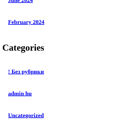
February 2024
Categories
! Без рубрики
admin hu
Uncategorized