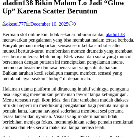
aladin138 Bikin Malam Lo Jadi “Glow
Up” Karena Scatter Beruntun
Comments
okesul777
December 10, 2025
0
Bermain slot online kini tidak sekadar hiburan santai;
aladin138
menawarkan pengalaman yang bisa membuat malam terasa berbeda.
Banyak pemain melaporkan sensasi seru ketika simbol scatter
muncul berturut-turut, memberikan momen dramatis yang membuat
sesi bermain terasa lebih hidup. Efek visual dan suara yang muncul
bersamaan dengan putaran ini menciptakan pengalaman intens,
memicu antusiasme dan rasa penasaran yang sulit diabaikan.
Bahkan taruhan kecil sekalipun mampu memberi sensasi yang
membuat layar seakan “hidup” di depan mata.
Halaman utama platform ini dirancang intuitif sehingga pengguna
bisa langsung menemukan permainan favorit tanpa kebingungan.
Menu tersusun rapi, ikon jelas, dan fitur tambahan mudah diakses.
Struktur seperti ini mendukung pengalaman bagi pemula maupun
pemain lama, karena navigasi sederhana membuat sesi pertama
terasa lancar dan nyaman. Visual yang modern namun tidak
berlebihan menjaga fokus, memungkinkan setiap pemain menikmati
animasi dan efek secara maksimal tanpa merasa lelah.