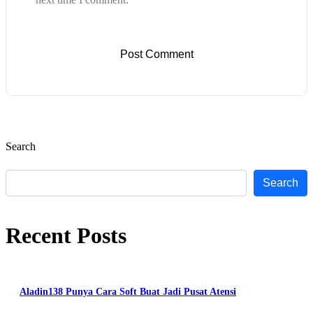
Search
Search
Recent Posts
Aladin138 Punya Cara Soft Buat Jadi Pusat Atensi