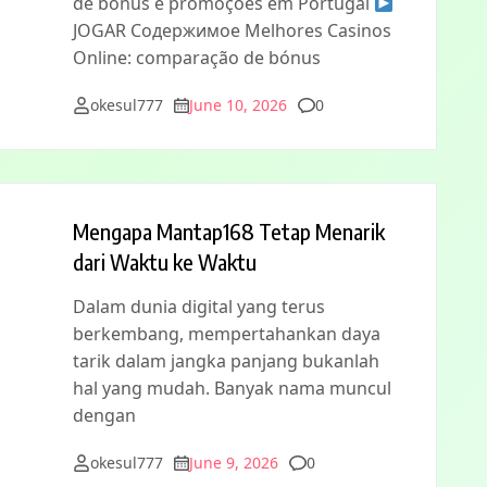
de bônus e promoções em Portugal
JOGAR Содержимое Melhores Casinos
Online: comparação de bónus
Comments
okesul777
June 10, 2026
0
Mengapa Mantap168 Tetap Menarik
dari Waktu ke Waktu
Dalam dunia digital yang terus
berkembang, mempertahankan daya
tarik dalam jangka panjang bukanlah
hal yang mudah. Banyak nama muncul
dengan
Comments
okesul777
June 9, 2026
0