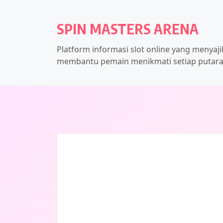
Skip
to
SPIN MASTERS ARENA
content
Platform informasi slot online yang menyaj
membantu pemain menikmati setiap putaran