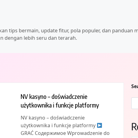
ikan tips bermain, update fitur, pola populer, dan pandua
 dengan lebih seru dan terarah.
Se
NV kasyno – doświadczenie
użytkownika i funkcje platformy
NV kasyno – doświadczenie
R
użytkownika i funkcje platformy
GRAĆ Содержимое Wprowadzenie do