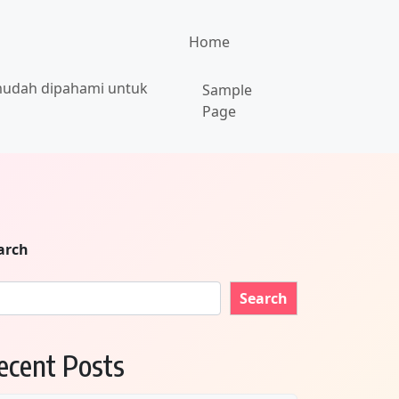
Home
n mudah dipahami untuk
Sample
Page
arch
Search
ecent Posts