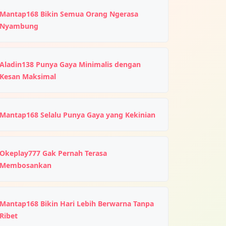
Mantap168 Bikin Semua Orang Ngerasa
Nyambung
Aladin138 Punya Gaya Minimalis dengan
Kesan Maksimal
Mantap168 Selalu Punya Gaya yang Kekinian
Okeplay777 Gak Pernah Terasa
Membosankan
Mantap168 Bikin Hari Lebih Berwarna Tanpa
Ribet