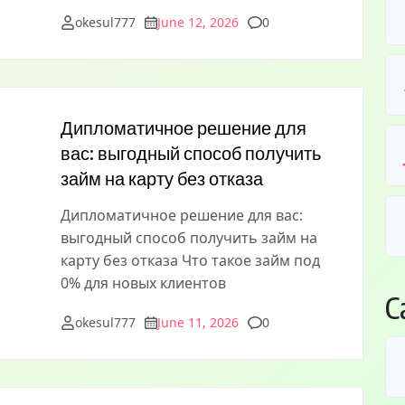
Comments
okesul777
June 12, 2026
0
Дипломатичное решение для
вас: выгодный способ получить
займ на карту без отказа
Дипломатичное решение для вас:
выгодный способ получить займ на
карту без отказа Что такое займ под
0% для новых клиентов
C
Comments
okesul777
June 11, 2026
0