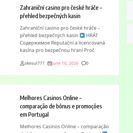
Zahraniční casino pro české hráče –
přehled bezpečných kasin
Zahraniční casino pro české hráče –
přehled bezpečných kasin
HRÁT
Содержимое Reputační a licencovaná
kasína pro bezpečnou hraní Proč
Comments
okesul777
June 10, 2026
0
Melhores Casinos Online –
comparação de bônus e promoções
em Portugal
Melhores Casinos Online – comparação