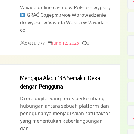
Vavada online casino w Polsce – wypłaty
GRAĆ Содержимое Wprowadzenie
do wypłat w Vavada Wpłata w Vavada –
co
Comments
okesul777
June 12, 2026
0
Mengapa Aladin138 Semakin Dekat
dengan Pengguna
Di era digital yang terus berkembang,
hubungan antara sebuah platform dan
penggunanya menjadi salah satu faktor
yang menentukan keberlangsungan
dan